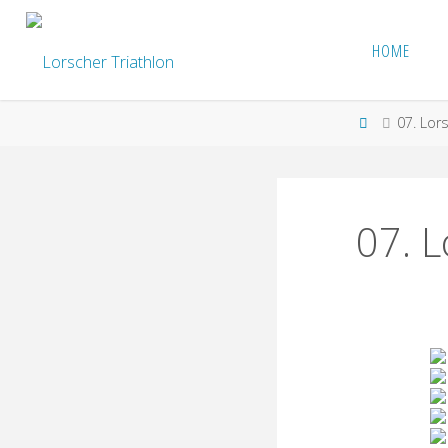
Skip
to
HOME
LORSCHER
content
TRIATHLON
Home
07. Lors
07. L