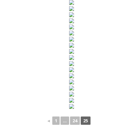
◄
1
...
24
25