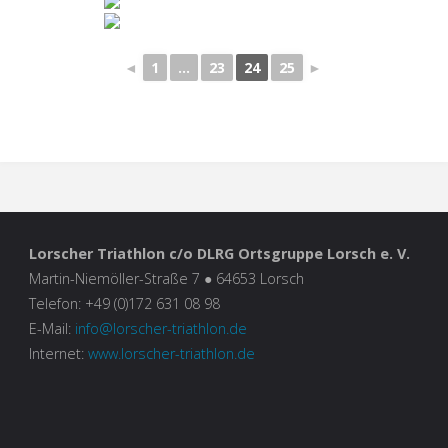
◄
1
...
23
24
25
►
Lorscher Triathlon c/o DLRG Ortsgruppe Lorsch e. V.
Martin-Niemöller-Straße 7 ● 64653 Lorsch
Telefon: +49 (0)172 631 08 98
E-Mail:
info@lorscher-triathlon.de
Internet:
www.lorscher-triathlon.de