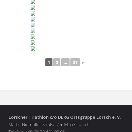
1
2
...
27
►
Lorscher Triathlon c/o DLRG Ortsgruppe Lorsch e. V.
Martin-Niemöller-Straße 7 ● 64653 Lorsch
Telefon: +49 (0)172 631 08 98