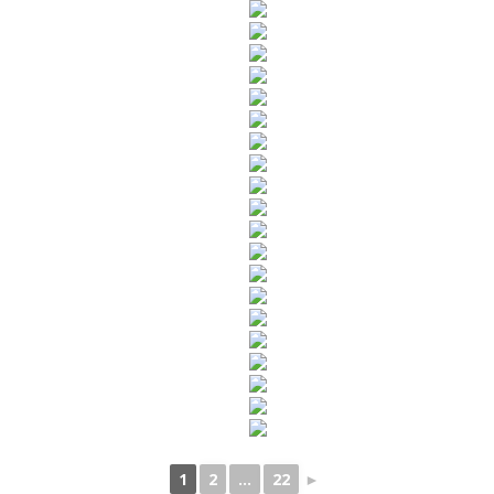
1
2
...
22
►