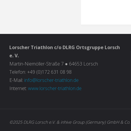
Lorscher Triathlon c/o DLRG Ortsgruppe Lorsch
e. V.
Martin-Niemöller-Straße 7 ● 64653 Lorsch
Telefon: +49 (0)172 631 08 98
E-Mail:
info@lorscher-triathlon.de
Internet:
www.lorscher-triathlon.de
©2025 DLRG Lorsch e.V. & inhive Group (Germany) GmbH & Co.