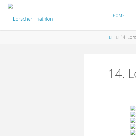
Skip
to
HOME
LORSCHER
content
TRIATHLON
Home
14. Lors
14. L