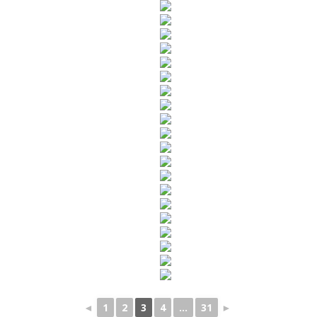
◄
1
2
3
4
...
31
►