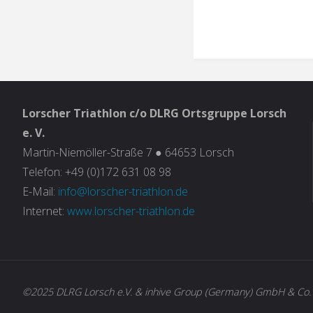
Lorscher Triathlon c/o DLRG Ortsgruppe Lorsch
e. V.
Martin-Niemöller-Straße 7 ● 64653 Lorsch
Telefon: +49 (0)172 631 08 98
E-Mail:
info@lorscher-triathlon.de
Internet:
www.lorscher-triathlon.de
©2025 DLRG Lorsch e.V. & inhive Group (Germany) GmbH & Co.