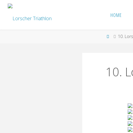
Skip
to
HOME
LORSCHER
content
TRIATHLON
Home
10. Lors
10. L